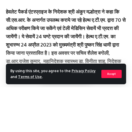
हेवलेट पैकर्ड एंटरप्राइज के निदेशक श्री अंकुर मल्होत्रा ने कहा कि
सी.एस.आर. के अन्तर्गत उपलब्ध कराये जा रहे हेल्थ ए.टी.एम. द्वारा 70 से
अधिक परीक्षण किये जा सकेंगे एवं टेली मेडिसिन सेवायें भी प्रदत्त की
जायेंगी। ये सेवायें 24 घण्टे प्रदान की जायेंगी। हेल्थ ए.टी.एम. का
शुभारम्भ 24 अप्रैल 2023 को मुख्यमंत्री श्री पुष्कर सिंह धामी द्वारा
किया जाना प्रस्तावित है। इस अवसर पर सचिव शैलेश बगोली,
डा.आर.राजेश कुमार, महानिदेशक स्वास्थ्य डा. विनीता शाह, निदेशक
स्वास्थ्य डा. सुनीता टम्टा, निदेशक चिकित्सा शिक्षा डा. आशुतोष सयाना,
By using this site, you agree to the
Privacy Policy
Accept
मुख्य चिकित्सा अधिकारी डा. संजय जैन उपस्थित थे।
and
Terms of Use
.
You Might Also Like
Continue Reading
विश्व किडनी दिवस पर श्री महंत इन्दिरेश अस्पताल में जागरूकता रैली, गुर्दा रोगों
से बचाव का दिया संदेश
श्री गुरु राम राय मेडिकल कॉलेज में उत्तराखंड की पहली रोबोटिक पूर्ण स्वचालित
प्रयोगशाला का शुभारंभ
इन्दिरेश अस्पताल निःशुल्क स्वास्थ्य शिविर बना गरीबों के लिए संजीवनी, 5304