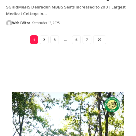
SGRRIM&HS Dehradun MBBS Seats Increased to 200 | Largest
Medical College in
…
Web Editor
September 13, 2025
1
2
3
…
6
7
Video
Player