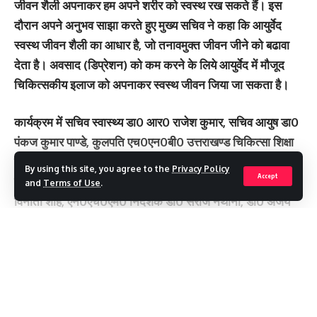
जीवन शैली अपनाकर हम अपने शरीर को स्वस्थ रख सकते हैं। इस
दौरान अपने अनुभव साझा करते हुए मुख्य सचिव ने कहा कि आयुर्वेद
स्वस्थ जीवन शैली का आधार है, जो तनावमुक्त जीवन जीने को बढावा
देता है। अवसाद (डिप्रेशन) को कम करने के लिये आयुर्वेद में मौजूद
चिकित्सकीय इलाज को अपनाकर स्वस्थ जीवन जिया जा सकता है।
कार्यक्रम में सचिव स्वास्थ्य डा0 आर0 राजेश कुमार, सचिव आयुष डा0
पंकज कुमार पाण्डे, कुलपति एच0एन0बी0 उत्तराखण्ड चिकित्सा शिक्षा
विश्वविद्यालय प्रो0 हेमचन्द पाण्डे, कुलपति उत्तराखण्ड आयुर्वेद
By using this site, you agree to the
Privacy Policy
Accept
विश्वविद्यालय प्रो0 सुनील कुमार जोशी, स्वास्थ्य महानिदेशक डा0
and
Terms of Use
.
विनीता शाह, एन0एच0एम0 निदेशक डा0 सरोज नैथानी, डा0 अजय
कुमार नगरकर, प्रो0 अनूप कुमार गक्खड, प्रो0 पंकज कुमार शर्मा,
प्रो0 डी0 सी0 सिंह, डा0 दीपक कुमार सेमवाल, डा0 आशुतोष चौहान,
चन्द्रमोहन पैन्युली, डा0 राजीव कुरेले, डा0 एच एम0 चन्दोला, डा0 नन्द
Continue Reading
किशोर दाधिच, डा0 अमित तमादड्डी आदि मौजूद रहे।