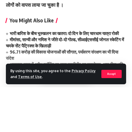
लोगों को वापस लाया जा चुका है ।
You Might Also Like
भारी बारिश के बीच भूस्खलन का खतरा: दो दिन के लिए चारधाम यात्रा रोकी
मीमांसा, सान्वी और नमिश ने जीते दो-दो गोल्ड, सीआईएससीई जोनल स्केटिंग में
चमके सेंट पैट्रिक्स के खिलाड़ी
96.71 करोड़ की विकास योजनाओं की सौगात, पर्यावरण संरक्षण का भी दिया
संदेश
अजबपुर कला में अवैध प्लॉटिंग पर चला एमडीडीए का बुलडोजर, आठ बीघा भूमि
पर कार्रवाई
By using this site, you agree to the
Privacy Policy
Accept
ग्राम सभाओं में सरकारी भूमि की होगी जांच
and
Terms of Use
.
11 civilion from uttrakhand
TAGGED:
Continue Reading
Facebook