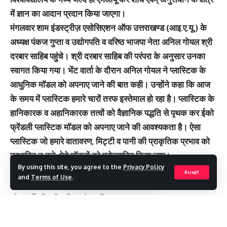
में ज्ञान का आदान प्रदान किया जाएगा।
मंगलवार शाम इंडस्ट्रीज़ एसोसिएशन ऑफ उत्तराखण्ड (आइ.ए.यू.) के
अध्यक्ष पंकज गुप्ता व उद्योगपति व वरिष्ठ भाजपा नेता अनिल गोयल श्री
दरबार साहिब पहुंचे। श्री दरबार साहिब की परंपरा के अनुसार उनका
स्वागत किया गया। भेंट वार्ता के दौरान अनिल गोयल ने प्लास्टिक के
आधुनिक मॉडल को अपनाए जाने की बात कही। उन्होंने कहा कि आज
के समय में प्लास्टिक हमारे चारों तरफ इस्तेमाल हो रहा है। प्लास्टिक के
हानिकारक व अहानिकारक तत्वों को वैज्ञानिक पद्धति से पृथक कर ईको
फ्रेंडली प्लास्टिक मॉडल को अपनाए जाने की आवश्यकता है। ऐसा
प्लास्टिक जो हमारे वातावरण, मिट्टी व पानी की प्राकृतिक प्रभाव को
प्रभावित न करे, ऐसे मॉडलों को प्रोत्साहित किया जाए।
By using this site, you agree to the
Privacy Policy
उन्होंने श्री गुरु राम राय एजुकेशन मिशन, श्री गुरु राम राय
Accept
and
Terms of Use
.
विश्वविद्यालय व श्री महंत इन्दिरेश अस्पताल के द्वारा जनहित में किए जा
रहे कार्यों की भूरी भूरी प्रशंसा की।
You Might Also Like