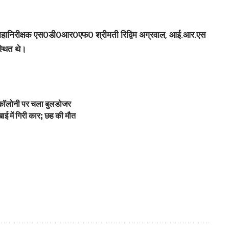
ह, महानिरीक्षक एस0डी0आर0एफ0 श्रीमती रिद्विम अग्रवाल, आई.आर.एस
्थित थे।
ी कॉलोनी पर चला बुलडोजर
ाई में गिरी कार; छह की मौत