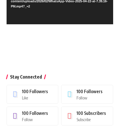
content/uploads/2026/02/WhatsApp-Video-2025-04-22-at-7.39.16-
PM.mp4?_=2
Stay Connected
100
Followers
100
Followers
Like
Follow
100
Followers
100
Subscribers
Follow
Subscribe