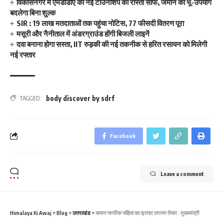
विकासनगर में एमडीडीए की नई टाउनशिप का रास्ता साफ, जमीन का भू-उपयोग
बदलेगा बिना शुल्क
SIR : 19 लाख मतदाताओं तक पहुंचा नोटिस, 77 फीसदी वितरण पूरा
मसूरी और नैनीताल में अंडरग्राउंड होंगी बिजली लाइनें
दवा बनाना होगा सस्ता, IIT रुड़की की नई तकनीक से हरित रसायन को मिलेगी
नई रफ्तार
body discover by sdrf
TAGGED:
Facebook
Leave a comment
Himalaya Ki Awaj
>
Blog
>
उत्तराखंड
>
समान नागरिक संहिता का ड्राफ्ट लगभग तैयार : मुख्‍यमंत्री