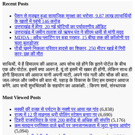
Recent Posts
पेंशन से मजबूत हुआ सामाजिक सुरक्षा का भरोसा, 9.87 लाख लाभार्थियों
के खातों में पहुंचे 146 करोड़
उत्तराखंड में होगा 20 नई चोटियों का पर्यावरणीय ऑडिट
उत्तराखंड में जमीन तलाश रहे ऋषभ पंत ने सीएम धामी से मांगी मदद
MDDA : अवैध प्लाटिंग पर बड़ा प्रहार, 15 बीघा तक की कॉलोनी पर
चला बुलडोजर
पौड़ी घूमने निकला परिवार हादसे का शिकार, 250 मीटर खाई में गिरी
कार; छह की मौत
साथियों, ये है हिमालय की आवाज. आप सोच रहे होंगे कि इतने पोर्टल के बीच
एक और पोर्टल. इसमें क्या अलग है. यूं तो इसमें भी खबर ही होंगी, लेकिन साथ ही
होगी हिमालय की आवाज यानी अपनी माटी, अपने गांव गली और चौक की बात.
जल-जंगल और जमीन की बात भी. पहाड़ के विकास के लिए हम दमदार आवाज
बनेंगे. आप सभी शुभचिंतकों के सहयोग का आकांक्षी. : किरण शर्मा, संस्‍थापक
Most Viewed Posts
मक्‍की की वजह से पर्यटन के नक्‍शे पर आया यह गांव
(6,838)
राज्य में 12 पी माइनस थ्री पोलिंग स्टेशन बनाए गए
(6,690)
टिहरी राजपरिवार के पास 200 करोड से अधिक की संपत्ति
(5,176)
कम मतदान प्रतिशत वाले बूथों पर जनजागरूकता में जुटा चुनाव आयोग
(5,094)