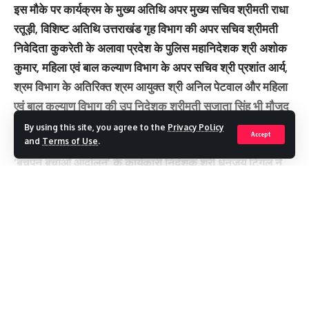
इस मौके पर कार्यक्रम के मुख्य अतिथि अपर मुख्य सचिव श्रीमती राधा
रतूड़ी, विशिष्ट अतिथि उत्तराखंड गृह विभाग की अपर सचिव श्रीमती
निवेदिता कुकरेती के अलावा प्रदेश के पुलिस महानिदेशक श्री अशोक
कुमार, महिला एवं बाल कल्याण विभाग के अपर सचिव श्री प्रशांत आर्य,
श्रम विभाग के अतिरिक्त श्रम आयुक्त श्री अनिल पेटवाल और महिला
एवं बाल कल्याण विभाग की उप निदेशक श्रीमती सुजाता सिंह भी मौजूद
थीं।
By using this site, you agree to the
Privacy Policy
Accept
and
Terms of Use
.
‘बचपन बचाओ आंदोलन’ के कार्यकारी निदेशक श्री धनंजय टिंगल ने
सम्मेलन के उद्देश्य को स्पष्ट करते हुए कहा, “पिछले साल नोबेल शांति
पुरस्कार विजेता श्री कैलाश सत्यार्थी द्वारा किए गए आह्वान के बाद पूरे
Continue Reading
देश में इसकी अप्रत्याशित और आश्चर्यचकित कर देने वाली प्रतिक्रिया
देखने को मिली है। देश भर के 7028 गांवों से 76,000 महिलाएं और
बच्चे मशाल लेकर एक साथ सड़कों पर उतरे और बाल विवाह के खिलाफ
आवाज उठाई। देश के 20 राज्यों में आयोजित होने वाले ये सम्मेलन
2030 तक बाल विवाह मुक्त भारत के सपने को पूरा करने की दिशा में
Recent Posts