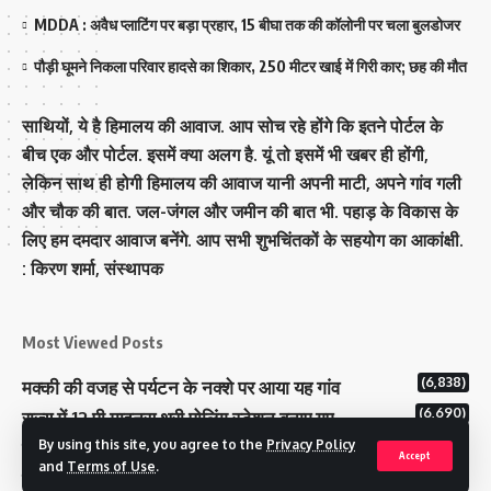
MDDA : अवैध प्लाटिंग पर बड़ा प्रहार, 15 बीघा तक की कॉलोनी पर चला बुलडोजर
पौड़ी घूमने निकला परिवार हादसे का शिकार, 250 मीटर खाई में गिरी कार; छह की मौत
साथियों, ये है हिमालय की आवाज. आप सोच रहे होंगे कि इतने पोर्टल के
बीच एक और पोर्टल. इसमें क्या अलग है. यूं तो इसमें भी खबर ही होंगी,
लेकिन साथ ही होगी हिमालय की आवाज यानी अपनी माटी, अपने गांव गली
और चौक की बात. जल-जंगल और जमीन की बात भी. पहाड़ के विकास के
लिए हम दमदार आवाज बनेंगे. आप सभी शुभचिंतकों के सहयोग का आकांक्षी.
: किरण शर्मा, संस्‍थापक
Most Viewed Posts
(6,838)
मक्‍की की वजह से पर्यटन के नक्‍शे पर आया यह गांव
(6,690)
राज्य में 12 पी माइनस थ्री पोलिंग स्टेशन बनाए गए
(5,180)
By using this site, you agree to the
Privacy Policy
टिहरी राजपरिवार के पास 200 करोड से अधिक की संपत्ति
Accept
and
Terms of Use
.
कम मतदान प्रतिशत वाले बूथों पर जनजागरूकता में जुटा चुनाव आयोग