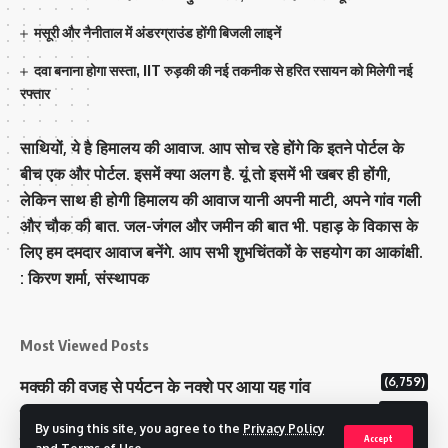
मसूरी और नैनीताल में अंडरग्राउंड होंगी बिजली लाइनें
दवा बनाना होगा सस्ता, IIT रुड़की की नई तकनीक से हरित रसायन को मिलेगी नई
रफ्तार
साथियों, ये है हिमालय की आवाज. आप सोच रहे होंगे कि इतने पोर्टल के
बीच एक और पोर्टल. इसमें क्या अलग है. यूं तो इसमें भी खबर ही होंगी,
लेकिन साथ ही होगी हिमालय की आवाज यानी अपनी माटी, अपने गांव गली
और चौक की बात. जल-जंगल और जमीन की बात भी. पहाड़ के विकास के
लिए हम दमदार आवाज बनेंगे. आप सभी शुभचिंतकों के सहयोग का आकांक्षी.
: किरण शर्मा, संस्‍थापक
Most Viewed Posts
(6,759)
मक्‍की की वजह से पर्यटन के नक्‍शे पर आया यह गांव
(6,609)
राज्य में 12 पी माइनस थ्री पोलिंग स्टेशन बनाए गए
By using this site, you agree to the
Privacy Policy
(5,105)
टिहरी राजपरिवार के पास 200 करोड से अधिक की संपत्ति
Accept