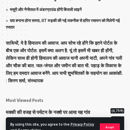
मसूरी और नैनीताल में अंडरग्राउंड होंगी बिजली लाइनें
दवा बनाना होगा सस्ता, IIT रुड़की की नई तकनीक से हरित रसायन को मिलेगी नई
रफ्तार
साथियों, ये है हिमालय की आवाज. आप सोच रहे होंगे कि इतने पोर्टल के
बीच एक और पोर्टल. इसमें क्या अलग है. यूं तो इसमें भी खबर ही होंगी,
लेकिन साथ ही होगी हिमालय की आवाज यानी अपनी माटी, अपने गांव गली
और चौक की बात. जल-जंगल और जमीन की बात भी. पहाड़ के विकास के
लिए हम दमदार आवाज बनेंगे. आप सभी शुभचिंतकों के सहयोग का आकांक्षी.
: किरण शर्मा, संस्‍थापक
Most Viewed Posts
(6,759)
मक्‍की की वजह से पर्यटन के नक्‍शे पर आया यह गांव
(6,610)
राज्य में 12 पी माइनस थ्री पोलिंग स्टेशन बनाए गए
By using this site, you agree to the
Privacy Policy
(5,105)
टिहरी राजपरिवार के पास 200 करोड से अधिक की संपत्ति
Accept