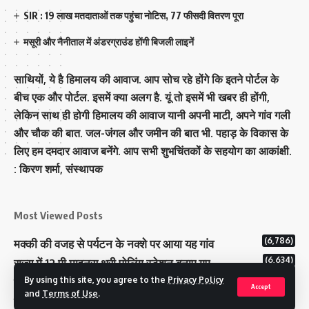
SIR : 19 लाख मतदाताओं तक पहुंचा नोटिस, 77 फीसदी वितरण पूरा
मसूरी और नैनीताल में अंडरग्राउंड होंगी बिजली लाइनें
साथियों, ये है हिमालय की आवाज. आप सोच रहे होंगे कि इतने पोर्टल के
बीच एक और पोर्टल. इसमें क्या अलग है. यूं तो इसमें भी खबर ही होंगी,
लेकिन साथ ही होगी हिमालय की आवाज यानी अपनी माटी, अपने गांव गली
और चौक की बात. जल-जंगल और जमीन की बात भी. पहाड़ के विकास के
लिए हम दमदार आवाज बनेंगे. आप सभी शुभचिंतकों के सहयोग का आकांक्षी.
: किरण शर्मा, संस्‍थापक
Most Viewed Posts
(6,786)
मक्‍की की वजह से पर्यटन के नक्‍शे पर आया यह गांव
(6,634)
राज्य में 12 पी माइनस थ्री पोलिंग स्टेशन बनाए गए
(5,124)
By using this site, you agree to the
Privacy Policy
टिहरी राजपरिवार के पास 200 करोड से अधिक की संपत्ति
Accept
and
Terms of Use
.
कम मतदान प्रतिशत वाले बूथों पर जनजागरूकता में जुटा चुनाव आयोग