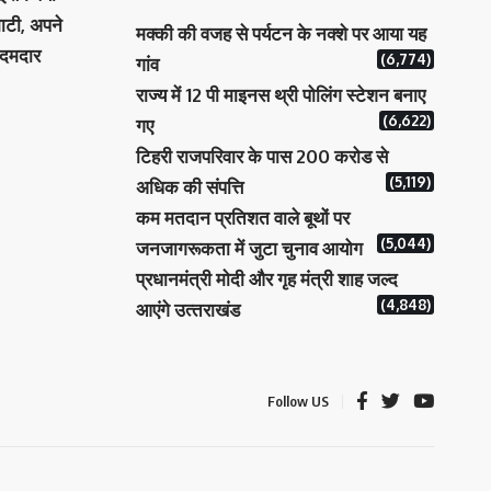
ाटी, अपने
मक्‍की की वजह से पर्यटन के नक्‍शे पर आया यह
 दमदार
(6,774)
गांव
राज्य में 12 पी माइनस थ्री पोलिंग स्टेशन बनाए
(6,622)
गए
टिहरी राजपरिवार के पास 200 करोड से
(5,119)
अधिक की संपत्ति
कम मतदान प्रतिशत वाले बूथों पर
(5,044)
जनजागरूकता में जुटा चुनाव आयोग
प्रधानमंत्री माेदी और गृह मंत्री शाह जल्‍द
(4,848)
आएंगे उत्‍तराखंड
Follow US