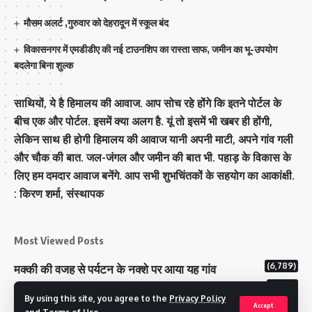
मौसम अलर्ट ,गुरुवार को देहरादून में स्कूल बंद
विकासनगर में एमडीडीए की नई टाउनशिप का रास्ता साफ, जमीन का भू-उपयोग
बदलेगा बिना शुल्क
साथियों, ये है हिमालय की आवाज. आप सोच रहे होंगे कि इतने पोर्टल के
बीच एक और पोर्टल. इसमें क्या अलग है. यूं तो इसमें भी खबर ही होंगी,
लेकिन साथ ही होगी हिमालय की आवाज यानी अपनी माटी, अपने गांव गली
और चौक की बात. जल-जंगल और जमीन की बात भी. पहाड़ के विकास के
लिए हम दमदार आवाज बनेंगे. आप सभी शुभचिंतकों के सहयोग का आकांक्षी.
: किरण शर्मा, संस्‍थापक
Most Viewed Posts
(6,789)
मक्‍की की वजह से पर्यटन के नक्‍शे पर आया यह गांव
(6,641)
राज्य में 12 पी माइनस थ्री पोलिंग स्टेशन बनाए गए
By using this site, you agree to the
Privacy Policy
(5,130)
टिहरी राजपरिवार के पास 200 करोड से अधिक की संपत्ति
Accept