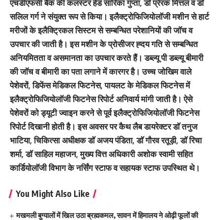
एचडीएफसी बैंक की कलस्टर हेड सारिका गुप्ता, डाॅ प्रेरक मित्तल व डाॅ
सलिल गर्ग ने संयुक्त रूप से किया। इलैक्ट्रोफिजियोलाॅजी मशीन से हार्ट
मरीजों के इलैक्ट्रिकल सिस्टम से सम्बन्धित परेशानियों की जाॅच व
उपचार की जाती है। इस मशीन के प्रोसीजर ह्दय गति से सम्बन्धित
अनियमितता व असमानता का उपचार करते हैं। डब्ल्यू पी डब्ल्यू बीमारी
की जाॅच व बीमारी का पता लगाने में कारगर है। उच्च जोखिम वाले
पेशेवरों, डिफेंस मेडिकल फिटनेस, पायलट के मेडिकल फिटनेस में
इलैक्ट्रोफिजियोलाॅजी फिटनेस रिपोर्ट अनिवार्य मांगी जाती है। ऐसे
पेशेवरों को ड्यूटी ज्वाइन करने से पूर्व इलैक्ट्रोफिजियोलाॅजी फिटनेस
रिपोर्ट दिखानी होती है। इस अवसर पर कैथ लैब डायरेक्टर डाॅ तनुज
भाटिया, चिकित्सा अधीक्षक डाॅ अजय पंडिता, डाॅ गौरव रतूड़ी, डाॅ रिचा
शर्मा, डाॅ साहिल महाजन, मुख्य वित्त अधिकारी अशोक स्वामी सहित
कार्डियोलाॅजी विभाग के नर्सिंग स्टाफ व सहायक स्टाफ उपस्थित थे।
You Might Also Like
मखमली बुग्यालों में खिल उठा ब्रह्मकमल, सावन में हिमालय ने ओढ़ी फूलों की