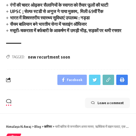
रंगों की चादर ओढ़कर सैलानियों के स्वागत को तैयार फूलों की घाटी
UPSC ; सेल्फ स्टडी से अनुज ने पाया मुकाम, मिली 69वीं रैंक
भारत में विश्वस्तरीय स्वास्थ्य सुविधाएं उपलब्ध : नड्डा
सैयम बालियान बने भारतीय सेना में फ्लाइंग ऑफिसर
मसूरी–चकराता में बर्फबारी के आकर्षण में उमड़ी भीड़, सड़कों पर थमी रफ्तार
new recurtment soon
TAGGED:
Facebook
Leave a comment
Himalaya Ki Awaj
>
Blog
>
करियर
>
भारी बारिश से जनजीवन अस्‍त व्‍यस्‍त, ऋषिकेश में वाहन पलटा, एक महिला और दो बच्‍चे लापता