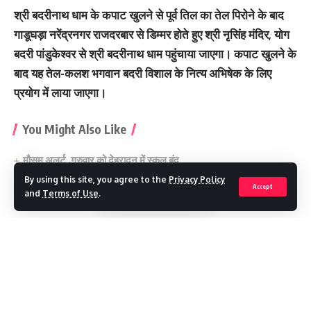
श्री बदरीनाथ धाम के कपाट खुलने से पूर्व तिल का तेल पिरोने के बाद
गाडूघड़ा नरेंद्रनगर राजदरबार से डिम्मर होते हुए श्री नृसिंह मंदिर, योग
बदरी पांडुकेश्वर से श्री बदरीनाथ धाम पहुंचाया जाएगा। कपाट खुलने के
बाद यह तेल-कलश भगवान बदरी विशाल के नित्य अभिषेक के लिए
प्रयोग में लाया जाएगा।
You Might Also Like
मौसम अलर्ट ,गुरुवार को देहरादून में स्कूल बंद
विकासनगर में एमडीडीए की नई टाउनशिप का रास्ता साफ, जमीन का भू-उपयोग
By using this site, you agree to the
Privacy Policy
बदलेगा बिना शुल्क
Accept
and
Terms of Use
.
SIR : 19 लाख मतदाताओं तक पहुंचा नोटिस, 77 फीसदी वितरण पूरा
मसूरी और नैनीताल में अंडरग्राउंड होंगी बिजली लाइनें
दवा बनाना होगा सस्ता, IIT रुड़की की नई तकनीक से हरित रसायन को मिलेगी
Continue Reading
नई रफ्तार
holy shrine
TAGGED: