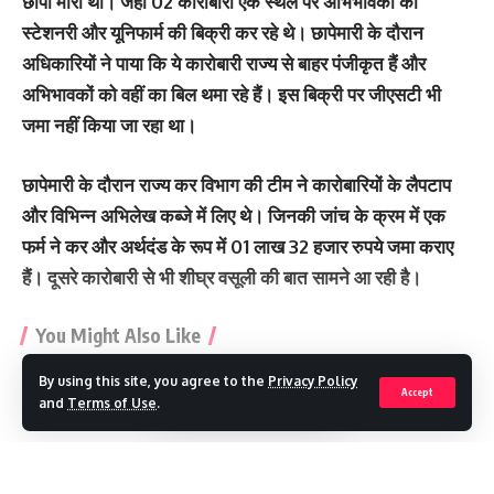
छापा मारा था। जहां 02 कारोबारी एक स्थल पर अभिभावकों को
स्टेशनरी और यूनिफार्म की बिक्री कर रहे थे। छापेमारी के दौरान
अधिकारियों ने पाया कि ये कारोबारी राज्य से बाहर पंजीकृत हैं और
अभिभावकों को वहीं का बिल थमा रहे हैं। इस बिक्री पर जीएसटी भी
जमा नहीं किया जा रहा था।
छापेमारी के दौरान राज्य कर विभाग की टीम ने कारोबारियों के लैपटाप
और विभिन्न अभिलेख कब्जे में लिए थे। जिनकी जांच के क्रम में एक
फर्म ने कर और अर्थदंड के रूप में 01 लाख 32 हजार रुपये जमा कराए
हैं। दूसरे कारोबारी से भी शीघ्र वसूली की बात सामने आ रही है।
You Might Also Like
By using this site, you agree to the
Privacy Policy
नकली डेयरी उत्पादों पर उत्तराखंड में पूरी तरह प्रतिबंध, पनीर-घी के नाम पर
Accept
and
Terms of Use
.
नहीं चलेगा खेल
पेंशन से मजबूत हुआ सामाजिक सुरक्षा का भरोसा, 9.87 लाख लाभार्थियों के
खातों में पहुंचे 146 करोड़
Continue Reading
उत्तराखंड में होगा 20 नई चोटियों का पर्यावरणीय ऑडिट