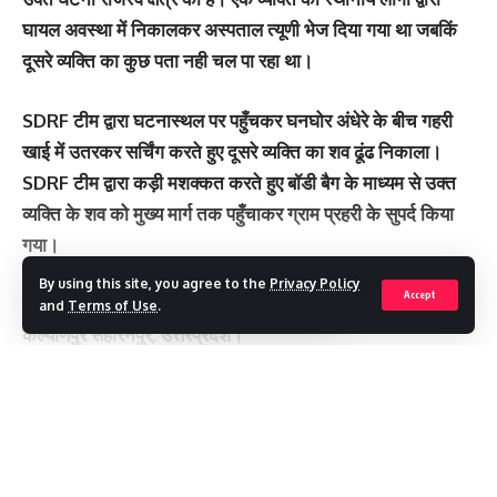
घायल अवस्था में निकालकर अस्पताल त्यूणी भेज दिया गया था जबकिं
दूसरे व्यक्ति का कुछ पता नही चल पा रहा था।
SDRF टीम द्वारा घटनास्थल पर पहुँचकर घनघोर अंधेरे के बीच गहरी
खाई में उतरकर सर्चिंग करते हुए दूसरे व्यक्ति का शव ढूंढ निकाला।
SDRF टीम द्वारा कड़ी मशक्कत करते हुए बॉडी बैग के माध्यम से उक्त
व्यक्ति के शव को मुख्य मार्ग तक पहुँचाकर ग्राम प्रहरी के सुपर्द किया
गया।
By using this site, you agree to the
Privacy Policy
Accept
घायल का विवरण:- हिमांशु पुत्र संजू, उम्र 21, निवासी इंद्रावली
and
Terms of Use
.
कल्याणपुर सहारनपुर, उत्तरप्रदेश।
मृतक का विवरण:- विकास पुत्र सतपाल, उम्र 27, निवासी इंद्रावली
Continue Reading
कल्याणपुर सहारनपुर उत्तरप्रदेश।
You Might Also Like