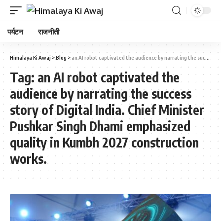
पर्यटन
राजनीती
Himalaya Ki Awaj
>
Blog
>
an AI robot captivated the audience by narrating the success story of Digital India. Chief Minister Pushkar Singh Dhami emphasized quality in Kumbh 2027 construction works.
Tag:
an AI robot captivated the
audience by narrating the success
story of Digital India. Chief Minister
Pushkar Singh Dhami emphasized
quality in Kumbh 2027 construction
works.