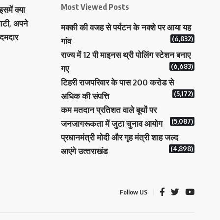
Most Viewed Posts
समें क्या
ाटी, अपने
मक्‍की की वजह से पर्यटन के नक्‍शे पर आया यह
 दमदार
(6,832)
गांव
राज्य में 12 पी माइनस थ्री पोलिंग स्टेशन बनाए
(6,683)
गए
टिहरी राजपरिवार के पास 200 करोड से
(5,172)
अधिक की संपत्ति
कम मतदान प्रतिशत वाले बूथों पर
(5,087)
जनजागरूकता में जुटा चुनाव आयोग
प्रधानमंत्री माेदी और गृह मंत्री शाह जल्‍द
(4,898)
आएंगे उत्‍तराखंड
Follow US