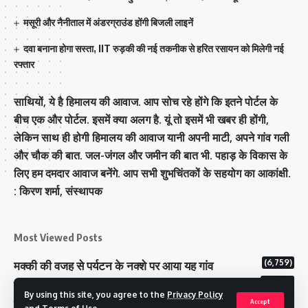
मसूरी और नैनीताल में अंडरग्राउंड होंगी बिजली लाइनें
दवा बनाना होगा सस्ता, IIT रुड़की की नई तकनीक से हरित रसायन को मिलेगी नई
रफ्तार
साथियों, ये है हिमालय की आवाज. आप सोच रहे होंगे कि इतने पोर्टल के
बीच एक और पोर्टल. इसमें क्या अलग है. यूं तो इसमें भी खबर ही होंगी,
लेकिन साथ ही होगी हिमालय की आवाज यानी अपनी माटी, अपने गांव गली
और चौक की बात. जल-जंगल और जमीन की बात भी. पहाड़ के विकास के
लिए हम दमदार आवाज बनेंगे. आप सभी शुभचिंतकों के सहयोग का आकांक्षी.
: किरण शर्मा, संस्‍थापक
Most Viewed Posts
(6,759)
मक्‍की की वजह से पर्यटन के नक्‍शे पर आया यह गांव
(6,609)
राज्य में 12 पी माइनस थ्री पोलिंग स्टेशन बनाए गए
By using this site, you agree to the
Privacy Policy
(5,105)
टिहरी राजपरिवार के पास 200 करोड से अधिक की संपत्ति
Accept