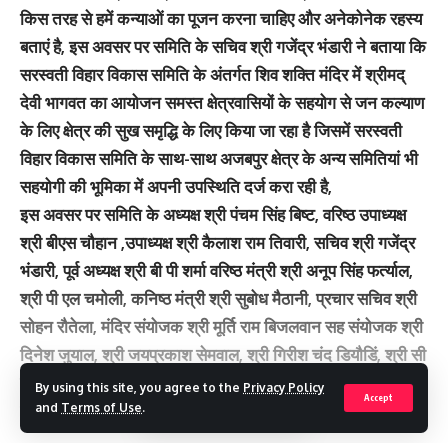
किस तरह से हमें कन्याओं का पूजन करना चाहिए और अनेकोनेक रहस्य
बताएं है, इस अवसर पर समिति के सचिव श्री गजेंद्र भंडारी ने बताया कि
सरस्वती विहार विकास समिति के अंतर्गत शिव शक्ति मंदिर में श्रीमद्
देवी भागवत का आयोजन समस्त क्षेत्रवासियों के सहयोग से जन कल्याण
के लिए क्षेत्र की सुख समृद्धि के लिए किया जा रहा है जिसमें सरस्वती
विहार विकास समिति के साथ-साथ अजबपुर क्षेत्र के अन्य समितियां भी
सहयोगी की भूमिका में अपनी उपस्थिति दर्ज करा रही है,
इस अवसर पर समिति के अध्यक्ष श्री पंचम सिंह बिष्ट, वरिष्ठ उपाध्यक्ष
श्री बीएस चौहान ,उपाध्यक्ष श्री कैलाश राम तिवारी, सचिव श्री गजेंद्र
भंडारी, पूर्व अध्यक्ष श्री बी पी शर्मा वरिष्ठ मंत्री श्री अनूप सिंह फर्त्याल,
श्री पी एल चमोली, कनिष्ठ मंत्री श्री सुबोध मैठानी, प्रचार सचिव श्री
सोहन रौतेला, मंदिर संयोजक श्री मूर्ति राम बिजलवान सह संयोजक श्री
दिनेश जुयाल, श्री जयप्रकाश सेमवाल, श्री गिरीश चंद डियौडिं, श्री सी
एम पुरोहित, श्री जयपाल सिंह बत्तवाँल, श्री आशीष गुसाईं, श्री दीपक
By using this site, you agree to the
Privacy Policy
Accept
काला, श्री बगवालिया सिंह रावत,क्षेत्र के पार्षद श्री विमल उनियाल,
and
Terms of Use
.
वरिष्ठ उपाध्यक्ष श्री बीएस चौहान ,पूर्व अध्यक्ष श्री बी पी शर्मा, उपाध्यक्ष