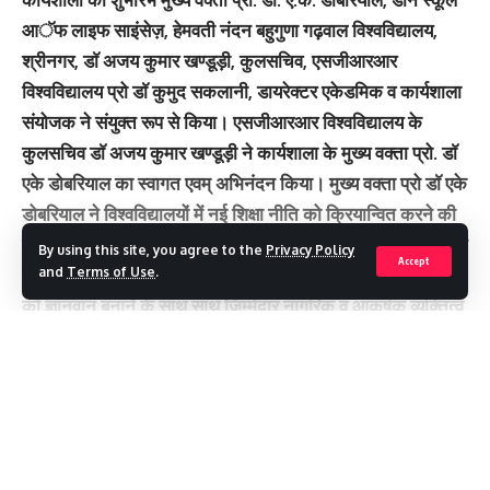
आॅफ लाइफ साइंसेज़, हेमवती नंदन बहुगुणा गढ़वाल विश्वविद्यालय,
श्रीनगर, डाॅ अजय कुमार खण्डूड़ी, कुलसचिव, एसजीआरआर
विश्वविद्यालय प्रो डाॅ कुमुद सकलानी, डायरेक्टर एकेडमिक व कार्यशाला
संयोजक ने संयुक्त रूप से किया। एसजीआरआर विश्वविद्यालय के
कुलसचिव डाॅ अजय कुमार खण्डूड़ी ने कार्यशाला के मुख्य वक्ता प्रो. डाॅ
एके डोबरियाल का स्वागत एवम् अभिनंदन किया। मुख्य वक्ता प्रो डाॅ एके
डोबरियाल ने विश्वविद्यालयों में नई शिक्षा नीति को क्रियान्वित करने की
बारीकियों को समझाया। उन्होंने कहा कि हर डिग्री के साथ 30 घण्टे का
By using this site, you agree to the
Privacy Policy
Accept
समाजसेवा का एक लघु कोर्स एनएपी में अनिवार्य है। जो छात्र-छात्राओं
and
Terms of Use
.
को ज्ञानवान बनाने के साथ साथ जिम्मेदार नागरिक व आकर्षक व्यक्तित्व
भी प्रदान करता है। कुलसचिव ने कहा कि नेशनल एजुकेशन पाॅलिसी
के अन्तर्गत नए पाठ्यक्रमों की संरचना की गई है, यह बेहद प्रभावी एवम्
Continue Reading
छात्र-छात्रों के लिए लाभकारी है। नई शिक्षा नीति रेखांकित करती है
कि किस प्रकार के कोर्सेज विश्वविद्यालयों में संचालित किए जाने
चाहिए। वर्तमान समय की मांग के अनुकूल विश्वविद्यालयों को क्या क्या
बदलाव करने चाहिए एवम् पाठ्यक्रमों की सरंचना किस प्रकार की