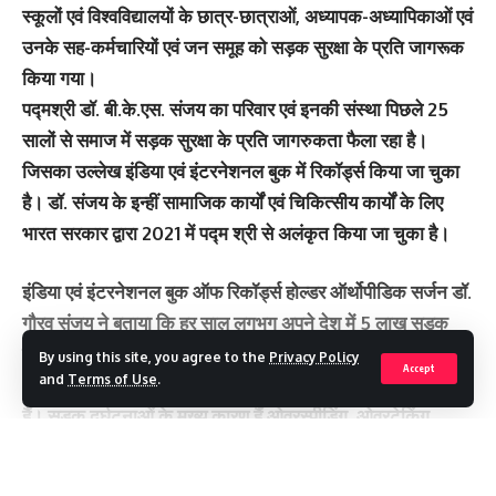
स्कूलों एवं विश्वविद्यालयों के छात्र-छात्राओं, अध्यापक-अध्यापिकाओं एवं
उनके सह-कर्मचारियों एवं जन समूह को सड़क सुरक्षा के प्रति जागरूक
किया गया।
पद्मश्री डॉ. बी.के.एस. संजय का परिवार एवं इनकी संस्था पिछले 25
सालों से समाज में सड़क सुरक्षा के प्रति जागरुकता फैला रहा है।
जिसका उल्लेख इंडिया एवं इंटरनेशनल बुक में रिकॉर्ड्स किया जा चुका
है। डॉ. संजय के इन्हीं सामाजिक कार्यों एवं चिकित्सीय कार्यों के लिए
भारत सरकार द्वारा 2021 में पद्म श्री से अलंकृत किया जा चुका है।
इंडिया एवं इंटरनेशनल बुक ऑफ रिकॉर्ड्स होल्डर ऑर्थोपीडिक सर्जन डॉ.
गौरव संजय ने बताया कि हर साल लगभग अपने देश में 5 लाख सड़क
दुर्घटनाऐं घटती हैं जिनमें से लगभग 1.5 लाख लोगों की मौत हो जाती है
By using this site, you agree to the
Privacy Policy
Accept
and
Terms of Use
.
और अच्छे इलाज के बावजूद भी लगभग इतने ही लोग विकलांग हो जाते
हैं। सड़क दुर्घटनाओं के मुख्य कारण हैं ओवरस्पीडिंग, ओवरटेकिंग,
ओवरलोडिंग। इसके कारण आज वाहन चलाते समय मोबाइल के प्रयोग
करने पर सड़क दुर्घटना की संभावना ज्यादा बढ़ जाती है और ऐसे में यदि
Continue Reading