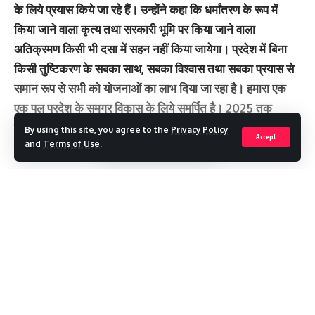
के लिये प्रयास किये जा रहे हैं। उन्होंने कहा कि धर्मांतरण के रूप में
किया जाने वाला कृत्य तथा सरकारी भूमि पर किया जाने वाला
अतिक्रमण किसी भी दसा में सहन नहीं किया जायेगा। प्रदेश में बिना
किसी तुष्टिकरण के सबका साथ, सबका विश्वास तथा सबका प्रयास से
समान रूप से सभी को योजनाओं का लाभ दिया जा रहा है। हमारा एक
एक पल प्रदेश के समग्र विकास के लिये समर्पित है। 2025 तक
उत्तराखण्ड देश के अग्रणी राज्यों में सामिल हो इस दिशा में हमारे प्रयास
By using this site, you agree to the
Privacy Policy
Accept
and
Terms of Use
.
जारी है।
मुख्यमंत्री ने कहा कि प्रदेश में शीघ्र ही इन्वेस्टर समिट का आयोजन
किया जायेगा। जिसमें 2 लाख करोड़ के निवेश प्राप्त करने का हमारा
Continue Reading
लक्ष्य है। राज्य में निवेश बढे, आर्थिक संसाधनों में वृद्धि एवं औद्योगिक
वातावरण सृजन हो इसके लिये लैण्ड बैंक तैयार कर सिंगल विंडो सिस्टम
को प्रभावी बनाया गया है।राज्य का शांत वातावरण उद्यमियों के सर्वथा
अनुकूल है। पर्यटन, उद्योग, कृषि आदि महत्वपूर्ण विभागों की नीति तैयार
कर स्वरोजगार की योजनाओं को बढ़ावा दिया जा रहा है।
Recent Posts