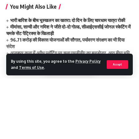
You Might Also Like
भारी बारिश के बीच भूस्खलन का खतरा: दो दिन के लिए चारधाम यात्रा रोकी
मीमांसा, सान्वी और नमिश ने जीते दो-दो गोल्ड, सीआईएससीई जोनल स्केटिंग में
चमके सेंट पैट्रिक्स के खिलाड़ी
96.71 करोड़ की विकास योजनाओं की सौगात, पर्यावरण संरक्षण का भी दिया
संदेश
अजबपुर कला में अवैध प्लॉटिंग पर चला एमडीडीए का बुलडोजर, आठ बीघा भूमि
पर कार्रवाई
By using this site, you agree to the
Privacy Policy
Accept
ग्राम सभाओं में सरकारी भूमि की होगी जांच
and
Terms of Use
.
state desaster response force
TAGGED:
Continue Reading
Facebook
Recent Posts