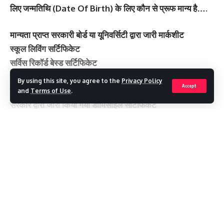
लिए जन्मतिथि (Date Of Birth) के लिए कौन से प्रूफ मान्य है….
मान्यता प्राप्त सरकारी बोर्ड या यूनिवर्सिटी द्वारा जारी मार्कशीट
स्कूल लिविंग सर्टिफिकेट
सर्विस रिकॉर्ड बेस्ड सर्टिफिकेट
पैन कार्ड
By using this site, you agree to the
Privacy Policy
Accept
केंद्रीय/राज्य पेंशन पेमेंट ऑर्डर
and
Terms of Use
.
सरकार द्वारा जारी किया गया डोमिसाइल सर्टिफिकेट
पासपोर्ट
सरकारी पेंशन
Continue Reading
सिविल सर्जन द्वारा जारी मेडिकल सर्टिफिकेट
You Might Also Like
पौड़ी घूमने निकला परिवार हादसे का शिकार, 250 मीटर खाई में गिरी कार; छह
Recent Posts
की मौत
मेरठ से हरिद्वार तक दौड़ेगा गंगा एक्सप्रेस-वे