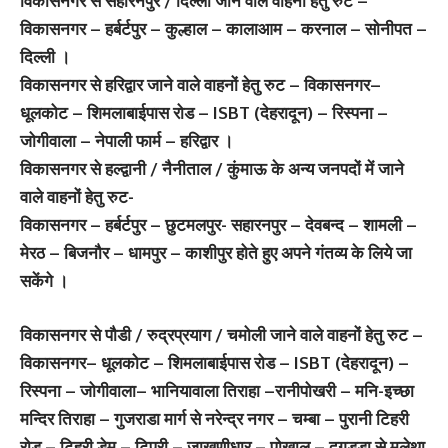
विकासनगर से सहारनपुर / दिल्ली जाने वाले वाहनों हेतु रुट –
विकासनगर – हर्बर्टपुर – कुल्हाल – कालाआम – करनाल – सोनीपत –
दिल्ली ।
विकासनगर से हरिद्वार जाने वाले वाहनों हेतु रुट – विकासनगर–
धूलकोट – शिमलाबाईपास रोड – ISBT (देहरादून) – रिस्पना –
जोगीवाला – नेपाली फार्म – हरिद्वार ।
विकासनगर से हल्द्वानी / नैनीताल / कुंमाऊ के अन्य जनपदों में जाने
वाले वाहनों हेतु रुट-
विकासनगर – हर्बर्टपुर – छुटमलपुर- सहारनपुर – देवबन्द – शामली –
मेरठ – बिजनौर – धामपुर – काशीपुर होते हुए अपने गंतव्य के लिये जा
सकेंगे ।
विकासनगर से पौडी / रुद्रप्रयाग / चमोली जाने वाले वाहनों हेतु रुट –
विकासनगर– धूलकोट – शिमलाबाईपास रोड – ISBT (देहरादून) –
रिस्पना – जोगीवाला– भानियावाला तिराहा –रानीपोखरी – मनि-इच्छा
मन्दिर तिराहा – गुजराडा मार्ग से नरेन्द्र नगर – चम्बा – पुरानी टिहरी
रोड – टिहरी डेम – टिपरी – जाखणीधार – पोखाल – दुगड्डा से मलेथा