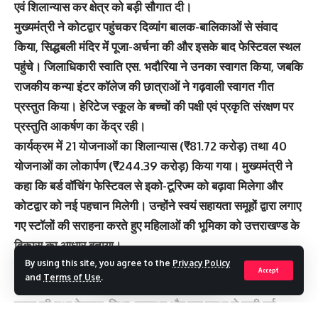
एवं शिलान्यास कर क्षेत्र को बड़ी सौगात दी।
मुख्यमंत्री ने कोटद्वार पहुंचकर दिव्यांग बालक-बालिकाओं से संवाद
किया, सिद्धबली मंदिर में पूजा-अर्चना की और इसके बाद फेस्टिवल स्थल
पहुंचे। जिलाधिकारी स्वाति एस. भदौरिया ने उनका स्वागत किया, जबकि
राजकीय कन्या इंटर कॉलेज की छात्राओं ने गढ़वाली स्वागत गीत
प्रस्तुत किया। हेरिटेज स्कूल के बच्चों की पक्षी एवं प्रकृति संरक्षण पर
प्रस्तुति आकर्षण का केंद्र रही।
कार्यक्रम में 21 योजनाओं का शिलान्यास (₹81.72 करोड़) तथा 40
योजनाओं का लोकार्पण (₹244.39 करोड़) किया गया। मुख्यमंत्री ने
कहा कि बर्ड वॉचिंग फेस्टिवल से इको-टूरिज्म को बढ़ावा मिलेगा और
कोटद्वार को नई पहचान मिलेगी। उन्होंने स्वयं सहायता समूहों द्वारा लगाए
गए स्टॉलों की सराहना करते हुए महिलाओं की भूमिका को उत्तराखण्ड के
विकास का आधार बताया।
मुख्यमंत्री ने खोह नदी एसटीपी, बस टर्मिनल, आयुष चिकित्सालय,
By using this site, you agree to the
Privacy Policy
Accept
and
Terms of Use
.
मालन नदी पुल और कोटद्वार–नजीबाबाद फोर लेन जैसे कार्यों की प्रगति
साझा की तथा पेयजल, शिक्षा, स्वास्थ्य और बाढ़ सुरक्षा से जुड़ी नई