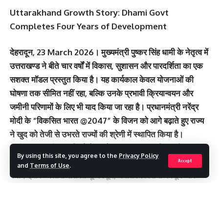
Uttarakhand Growth Story: Dhami Govt
Completes Four Years of Development
देहरादून, 23 March 2026। मुख्यमंत्री पुष्कर सिंह धामी के नेतृत्व में
उत्तराखण्ड ने बीते चार वर्षों में विकास, सुशासन और पारदर्शिता का एक
सशक्त मॉडल प्रस्तुत किया है। यह कार्यकाल केवल योजनाओं की
घोषणा तक सीमित नहीं रहा, बल्कि उनके प्रभावी क्रियान्वयन और
जमीनी परिणामों के लिए भी याद किया जा रहा है। प्रधानमंत्री नरेंद्र
मोदी के “विकसित भारत @2047” के विजन को आगे बढ़ाते हुए राज्य
ने खुद को तेजी से उभरते राज्यों की श्रेणी में स्थापित किया है।
धामी सरकार की उपलब्धियों में सबसे अहम समान नागरिक संहिता
By using this site, you agree to the
Privacy Policy
(UCC) को लागू करना रहा, जिससे उत्तराखण्ड देश का पहला राज्य
Accept
and
Terms of Use
.
बना। इसके अलावा सशक्त भू-कानून, धर्मांतरण विरोधी कानून और
नकल विरोधी कानून जैसे कड़े निर्णयों ने शासन व्यवस्था को अधिक
पारदर्शी और जवाबदेह बनाया है। नकल विरोधी कानून के लागू होने के
बाद भर्ती प्रक्रियाओं में विश्वास बढ़ा है और चार वर्षों में 32 हजार से