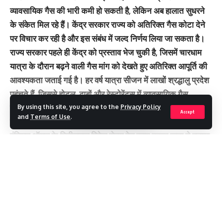
व्यावसायिक गैस की भारी कमी हो सकती है, लेकिन अब हालात सुधरने
के संकेत मिल रहे हैं। केंद्र सरकार राज्य को अतिरिक्त गैस कोटा देने
पर विचार कर रही है और इस संबंध में जल्द निर्णय लिया जा सकता है।
राज्य सरकार पहले ही केंद्र को प्रस्ताव भेज चुकी है, जिसमें चारधाम
यात्रा के दौरान बढ़ने वाली गैस मांग को देखते हुए अतिरिक्त आपूर्ति की
आवश्यकता जताई गई है। हर वर्ष यात्रा सीजन में लाखों श्रद्धालु प्रदेश
पहुंचते हैं, जिससे होटल, ढाबों और रेस्टोरेंट्स में व्यावसायिक गैस
सिलेंडरों की खपत कई गुना बढ़ जाती है। ऐसे में आपूर्ति का संतुलन
By using this site, you agree to the
Privacy Policy
Accept
and
Terms of Use
.
बनाए रखना सरकार के लिए चुनौती बन जाता है।
इंडियन ऑयल के डिवीजनल रिटेल सेल्स हेड कृष्ण कुमार गुप्ता ने बताया
कि मांग को ध्यान में रखते हुए व्यावसायिक सिलेंडरों के कोटे में पहले ही
बड़ा इजाफा किया गया है। पहले जहां यह कोटा 20 प्रतिशत था, उसे
Continue Reading
बढ़ाकर अब 70 प्रतिशत कर दिया गया है। उन्होंने कहा कि यह कदम
यात्रा सीजन में संभावित दबाव को कम करने के उद्देश्य से उठाया गया
है।
उन्होंने यह भी जानकारी दी कि राज्य में व्यावसायिक गैस कनेक्शनों के