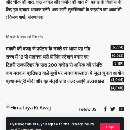
और चौक की बात. जल-जंगल और जमीन की बात भी. पहाड़ के विकास के
लिए हम दमदार आवाज बनेंगे. आप सभी शुभचिंतकों के सहयोग का आकांक्षी.
: किरण शर्मा, संस्‍थापक
Most Viewed Posts
(6,774)
मक्‍की की वजह से पर्यटन के नक्‍शे पर आया यह गांव
(6,622)
राज्य में 12 पी माइनस थ्री पोलिंग स्टेशन बनाए गए
(5,119)
टिहरी राजपरिवार के पास 200 करोड से अधिक की संपत्ति
कम मतदान प्रतिशत वाले बूथों पर जनजागरूकता में जुटा चुनाव आयोग
(5,044)
प्रधानमंत्री माेदी और गृह मंत्री शाह जल्‍द आएंगे उत्‍तराखंड
(4,848)
Follow US
By using this site, you agree to the
Privacy Policy
© 2023 Himalaya Ki Awaj. All Rights Reserved. | Designed By:
Tech
Accept
and
Terms of Use
.