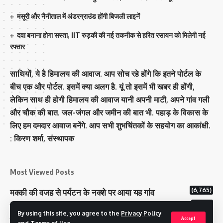
मसूरी और नैनीताल में अंडरग्राउंड होंगी बिजली लाइनें
दवा बनाना होगा सस्ता, IIT रुड़की की नई तकनीक से हरित रसायन को मिलेगी नई
रफ्तार
साथियों, ये है हिमालय की आवाज. आप सोच रहे होंगे कि इतने पोर्टल के
बीच एक और पोर्टल. इसमें क्या अलग है. यूं तो इसमें भी खबर ही होंगी,
लेकिन साथ ही होगी हिमालय की आवाज यानी अपनी माटी, अपने गांव गली
और चौक की बात. जल-जंगल और जमीन की बात भी. पहाड़ के विकास के
लिए हम दमदार आवाज बनेंगे. आप सभी शुभचिंतकों के सहयोग का आकांक्षी.
: किरण शर्मा, संस्‍थापक
Most Viewed Posts
(6,765)
मक्‍की की वजह से पर्यटन के नक्‍शे पर आया यह गांव
(6,615)
राज्य में 12 पी माइनस थ्री पोलिंग स्टेशन बनाए गए
By using this site, you agree to the
Privacy Policy
(5,107)
टिहरी राजपरिवार के पास 200 करोड से अधिक की संपत्ति
Accept