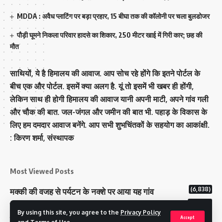
MDDA : अवैध प्लाटिंग पर बड़ा प्रहार, 15 बीघा तक की कॉलोनी पर चला बुलडोजर
पौड़ी घूमने निकला परिवार हादसे का शिकार, 250 मीटर खाई में गिरी कार; छह की
मौत
साथियों, ये है हिमालय की आवाज. आप सोच रहे होंगे कि इतने पोर्टल के
बीच एक और पोर्टल. इसमें क्या अलग है. यूं तो इसमें भी खबर ही होंगी,
लेकिन साथ ही होगी हिमालय की आवाज यानी अपनी माटी, अपने गांव गली
और चौक की बात. जल-जंगल और जमीन की बात भी. पहाड़ के विकास के
लिए हम दमदार आवाज बनेंगे. आप सभी शुभचिंतकों के सहयोग का आकांक्षी.
: किरण शर्मा, संस्‍थापक
Most Viewed Posts
(6,838)
मक्‍की की वजह से पर्यटन के नक्‍शे पर आया यह गांव
(6,689)
राज्य में 12 पी माइनस थ्री पोलिंग स्टेशन बनाए गए
By using this site, you agree to the
Privacy Policy
(5,176)
टिहरी राजपरिवार के पास 200 करोड से अधिक की संपत्ति
Accept