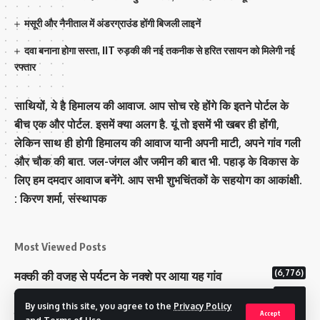
मसूरी और नैनीताल में अंडरग्राउंड होंगी बिजली लाइनें
दवा बनाना होगा सस्ता, IIT रुड़की की नई तकनीक से हरित रसायन को मिलेगी नई
रफ्तार
साथियों, ये है हिमालय की आवाज. आप सोच रहे होंगे कि इतने पोर्टल के
बीच एक और पोर्टल. इसमें क्या अलग है. यूं तो इसमें भी खबर ही होंगी,
लेकिन साथ ही होगी हिमालय की आवाज यानी अपनी माटी, अपने गांव गली
और चौक की बात. जल-जंगल और जमीन की बात भी. पहाड़ के विकास के
लिए हम दमदार आवाज बनेंगे. आप सभी शुभचिंतकों के सहयोग का आकांक्षी.
: किरण शर्मा, संस्‍थापक
Most Viewed Posts
(6,776)
मक्‍की की वजह से पर्यटन के नक्‍शे पर आया यह गांव
(6,623)
राज्य में 12 पी माइनस थ्री पोलिंग स्टेशन बनाए गए
By using this site, you agree to the
Privacy Policy
(5,120)
टिहरी राजपरिवार के पास 200 करोड से अधिक की संपत्ति
Accept