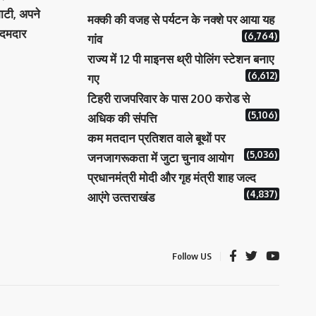
ाटी, अपने
मक्‍की की वजह से पर्यटन के नक्‍शे पर आया यह
 दमदार
(6,764)
गांव
राज्य में 12 पी माइनस थ्री पोलिंग स्टेशन बनाए
(6,612)
गए
टिहरी राजपरिवार के पास 200 करोड से
(5,106)
अधिक की संपत्ति
कम मतदान प्रतिशत वाले बूथों पर
(5,036)
जनजागरूकता में जुटा चुनाव आयोग
प्रधानमंत्री माेदी और गृह मंत्री शाह जल्‍द
(4,837)
आएंगे उत्‍तराखंड
Follow US