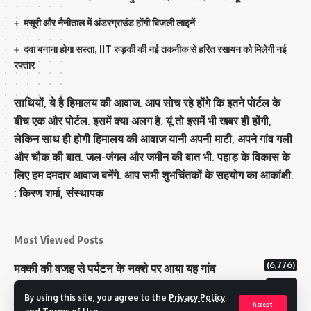
मसूरी और नैनीताल में अंडरग्राउंड होंगी बिजली लाइनें
दवा बनाना होगा सस्ता, IIT रुड़की की नई तकनीक से हरित रसायन को मिलेगी नई
रफ्तार
साथियों, ये है हिमालय की आवाज. आप सोच रहे होंगे कि इतने पोर्टल के
बीच एक और पोर्टल. इसमें क्या अलग है. यूं तो इसमें भी खबर ही होंगी,
लेकिन साथ ही होगी हिमालय की आवाज यानी अपनी माटी, अपने गांव गली
और चौक की बात. जल-जंगल और जमीन की बात भी. पहाड़ के विकास के
लिए हम दमदार आवाज बनेंगे. आप सभी शुभचिंतकों के सहयोग का आकांक्षी.
: किरण शर्मा, संस्‍थापक
Most Viewed Posts
(6,776)
मक्‍की की वजह से पर्यटन के नक्‍शे पर आया यह गांव
(6,623)
राज्य में 12 पी माइनस थ्री पोलिंग स्टेशन बनाए गए
By using this site, you agree to the
Privacy Policy
(5,120)
टिहरी राजपरिवार के पास 200 करोड से अधिक की संपत्ति
Accept