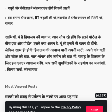
मसूरी और नैनीताल में अंडरग्राउंड होंगी बिजली लाइनें
दवा बनाना होगा सस्ता, IIT रुड़की की नई तकनीक से हरित रसायन को मिलेगी नई
रफ्तार
साथियों, ये है हिमालय की आवाज. आप सोच रहे होंगे कि इतने पोर्टल के
बीच एक और पोर्टल. इसमें क्या अलग है. यूं तो इसमें भी खबर ही होंगी,
लेकिन साथ ही होगी हिमालय की आवाज यानी अपनी माटी, अपने गांव गली
और चौक की बात. जल-जंगल और जमीन की बात भी. पहाड़ के विकास के
लिए हम दमदार आवाज बनेंगे. आप सभी शुभचिंतकों के सहयोग का आकांक्षी.
: किरण शर्मा, संस्‍थापक
Most Viewed Posts
(6,759)
मक्‍की की वजह से पर्यटन के नक्‍शे पर आया यह गांव
(6,609)
राज्य में 12 पी माइनस थ्री पोलिंग स्टेशन बनाए गए
By using this site, you agree to the
Privacy Policy
(5,105)
टिहरी राजपरिवार के पास 200 करोड से अधिक की संपत्ति
Accept