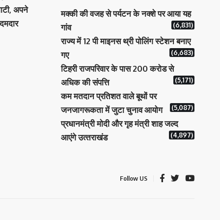
ाटी, अपने
मक्‍की की वजह से पर्यटन के नक्‍शे पर आया यह
 दमदार
(6,831)
गांव
राज्य में 12 पी माइनस थ्री पोलिंग स्टेशन बनाए
(6,683)
गए
टिहरी राजपरिवार के पास 200 करोड से
(5,171)
अधिक की संपत्ति
कम मतदान प्रतिशत वाले बूथों पर
(5,087)
जनजागरूकता में जुटा चुनाव आयोग
प्रधानमंत्री माेदी और गृह मंत्री शाह जल्‍द
(4,897)
आएंगे उत्‍तराखंड
Follow US