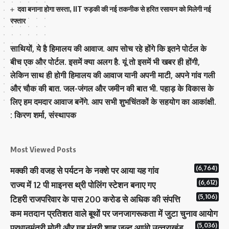
दवा बनाना होगा सस्ता, IIT रुड़की की नई तकनीक से हरित रसायन को मिलेगी नई
रफ्तार
साथियों, ये है हिमालय की आवाज. आप सोच रहे होंगे कि इतने पोर्टल के
बीच एक और पोर्टल. इसमें क्या अलग है. यूं तो इसमें भी खबर ही होंगी,
लेकिन साथ ही होगी हिमालय की आवाज यानी अपनी माटी, अपने गांव गली
और चौक की बात. जल-जंगल और जमीन की बात भी. पहाड़ के विकास के
लिए हम दमदार आवाज बनेंगे. आप सभी शुभचिंतकों के सहयोग का आकांक्षी.
: किरण शर्मा, संस्‍थापक
Most Viewed Posts
(6,764)
मक्‍की की वजह से पर्यटन के नक्‍शे पर आया यह गांव
(6,612)
राज्य में 12 पी माइनस थ्री पोलिंग स्टेशन बनाए गए
(5,106)
टिहरी राजपरिवार के पास 200 करोड से अधिक की संपत्ति
कम मतदान प्रतिशत वाले बूथों पर जनजागरूकता में जुटा चुनाव आयोग
(5,036)
प्रधानमंत्री माेदी और गृह मंत्री शाह जल्‍द आएंगे उत्‍तराखंड