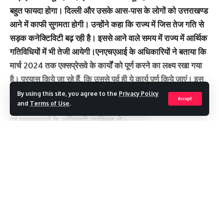
बहुत फायदा होगा। दिल्ली और उसके आस-पास के लोगों को उत्तराखण्ड
आने में काफी सुगमता होगी। उन्होंने कहा कि राज्य में जिस तेज गति से
सड़क कनेक्टिविटी बढ़ रही है। इससे आने वाले समय में राज्य में आर्थिक
गतिविधियों में भी तेजी आयेगी।एनएचएआई के अधिकारियों ने बताया कि
मार्च 2024 तक एक्सप्रेसवे के कार्यों को पूर्ण करने का लक्ष्य रखा गया
है। प्रयास किये जा रहे हैं, कि उससे पूर्व ही ये कार्य पूर्ण किये जाएं। इस
अवसर पर चीफ इंजीनियर लोक निर्माण विभाग श्री अयाज अहमद,
By using this site, you agree to the
Privacy Policy
Accept
and
Terms of Use
.
जिलाधिकारी देहरादून श्रीमती सोनिका, अपर सचिव श्री विनीत कुमार
एवं एनएचएआई के अधिकारी उपस्थित थे।
You Might Also Like
Continue Reading
ओडिशा के रघुराजपुर में भी दिखी कुमाऊं की सांस्कृतिक आत्मा, पट्टाचित्र में
झलकी ‘ऐपण’
मसूरी से 02 किमी पहले रोक दिए जाएंगे वाहन, शटल सेवा से मसूरी जाएंगे
पर्यटक
Recent Posts
इस वर्ष 51 हजार से अधिक वीआइपी कर चुके हैं बदरी केदार के दर्शन
कल से पर्यटकों के लिए खुलेगी फूलाें की घाटी