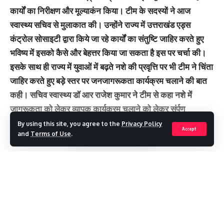
कार्यों का निरीक्षण और मूल्याकंन किया। टीम के सदस्यों ने आज
स्वास्थ्य सचिव से मुलाकात की। उन्होंने राज्य में उत्तराखंड एड्स
कंट्रोल सोसाइटी द्वारा किये जा रहे कार्यों का संतुष्टि जाहिर करते हुए
भविष्य में इसको कैसे और बेहत्तर किया जा सकता है इस पर चर्चा की।
इसके साथ ही राज्य में युवाओं में बढ़ते नशे की प्रवृत्ति पर भी टीम ने चिंता
जाहिर करते हुए बड़े स्तर पर जनजागरूकता कार्यक्रम चलाने की बात
कही। सचिव स्वास्थ्य डॉ आर राजेश कुमार ने टीम से कहा नशे में
जागरूकता को लेकर व्यापक कार्यक्रम चलाने को लेकर संर्पूण
कार्ययोजना तैयार है जिसमें राज्य को केन्द्र के सहयोग की जरूरत है।
By using this site, you agree to the
Privacy Policy
Accept
and
Terms of Use
.
केन्द्र स्वास्थ्य विभाग की टीम ने इस पर सहमति जाहिर की।
राष्ट्रीय एड्स नियंत्रण संगठन (नाको) की टीम ने स्वास्थ्य सचिव से नई
गतिविधयों और नवीनीकरण पर चर्चा की। चारधाम यात्रा में उत्तराखंड
Continue Reading
एड्स कंट्रोल सोसाइटी की भूमिका पर विस्तार से बात की गई। टीम ने
स्वास्थ्य सचिव को अवगत कराया कि केन्द्र द्वारा नशीली दवाओं के
दुरुपयोग एवं रोकथाम जैसे सभी पहलूओं का समन्वय और देखरेख की जा