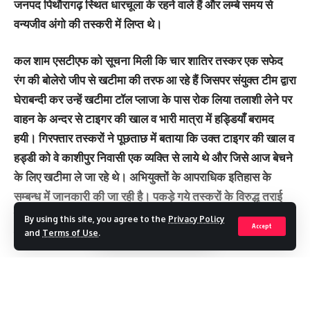
जनपद पिथौरागढ़ स्थित धारचूला के रहने वाले हैं और लम्बे समय से
वन्यजीव अंगो की तस्करी में लिप्त थे।
कल शाम एसटीएफ को सूचना मिली कि चार शातिर तस्कर एक सफेद
रंग की बोलेरो जीप से खटीमा की तरफ आ रहे हैं जिसपर संयुक्त टीम द्वारा
घेराबन्दी कर उन्हें खटीमा टॉल प्लाजा के पास रोक लिया तलाशी लेने पर
वाहन के अन्दर से टाइगर की खाल व भारी मात्रा में हड्डियाँ बरामद
हयी। गिरफ्तार तस्करों ने पूछताछ में बताया कि उक्त टाइगर की खाल व
हड्डी को वे काशीपुर निवासी एक व्यक्ति से लाये थे और जिसे आज बेचने
के लिए खटीमा ले जा रहे थे। अभियुक्तों के आपराधिक इतिहास के
सम्बन्ध में जानकारी की जा रही है। पकड़े गये तस्करों के विरुद्ध तराई
पूर्वी वन प्रभाग खटीमा में वन्यजीव जन्तू संरक्षण अधिनियम में पंजीकृत
By using this site, you agree to the
Privacy Policy
Accept
कराया गया।
and
Terms of Use
.
एसएसपी एसटीएफ ने बताया कि एसटीएफ को पिछले कई दिनों से कुमायूँ
के जंगलों से वन्यजीव-जन्तुओं के अवैध शिकार की सूचनाएँ प्राप्त हो रही
Continue Reading