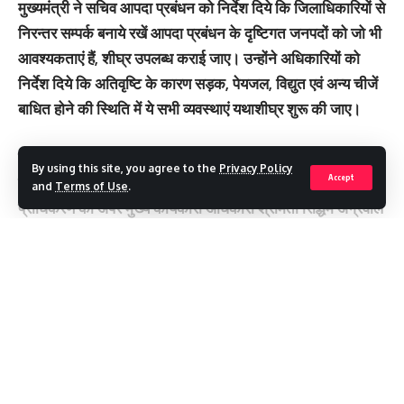
मुख्यमंत्री ने सचिव आपदा प्रबंधन को निर्देश दिये कि जिलाधिकारियों से
निरन्तर सम्पर्क बनाये रखें आपदा प्रबंधन के दृष्टिगत जनपदों को जो भी
आवश्यकताएं हैं, शीघ्र उपलब्ध कराई जाए। उन्होंने अधिकारियों को
निर्देश दिये कि अतिवृष्टि के कारण सड़क, पेयजल, विद्युत एवं अन्य चीजें
बाधित होने की स्थिति में ये सभी व्यवस्थाएं यथाशीघ्र शुरू की जाए।
इस अवसर पर अपर मुख्य सचिव श्रीमती राधा रतूड़ी, सचिव आपदा
By using this site, you agree to the
Privacy Policy
Accept
प्रबंधन डॉ. रंजीत सिन्हा, श्री विनय शंकर पाण्डेय, राज्य आपदा प्रबंधन
and
Terms of Use
.
प्राधिकरण की अपर मुख्य कार्यकारी अधिकारी श्रीमती रिद्धिम अग्रवाल
एवं विभिन्न विभागों के अधिकारी उपस्थित थे।
You Might Also Like
Continue Reading
MDDA : अवैध प्लाटिंग पर बड़ा प्रहार, 15 बीघा तक की कॉलोनी पर चला
बुलडोजर
पौड़ी घूमने निकला परिवार हादसे का शिकार, 250 मीटर खाई में गिरी कार; छह
की मौत
मेरठ से हरिद्वार तक दौड़ेगा गंगा एक्सप्रेस-वे