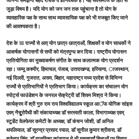
जानना समझना बेहद रोचक व ज्ञानवर्धक है। यह सर्वसमाज के हित से
जुड़ा विषय है। यदि योग को जन जन तक पहुंचाना है तो योग के
व्यावहारिक पक्ष के साथ साथ व्यावसायिक पक्ष को भी मजबूत किए जाने
की आवश्यकता है।
देश के 18 राज्यों से आए योग छात्र-छात्राओं, शिक्षकों व योग साधकों ने
आकर्षक योगासनों से सभी को मंत्रमुग्ध कर दिया। राष्ट्रीय योगासन
प्रतियोगिता का मुख्याकर्षण संगीत के साथ कलात्मक योग प्रदर्शन
रहा। जम्मू कश्मीर, हिमाचल, पंजाब, उत्तराखण्ड, हरियाणा, ाजस्थान,
नई दिल्ली, गुजरात, असम, बिहार, महाराष्ट्र मध्य प्रदेश से विभिन्न
राज्यों से प्रतिभागियों ने प्रतिभाग किया। कार्यक्रम का संचालन योग
स्पोर्ट्स फाउंडेशन के जनरल सेक्रेट्री डाॅ शिवम मिश्रा ने किया।
कार्यक्रम में श्री गुरु राम राय विश्वविद्यालय स्कूल आॅफ योगिक सांइस
एवम् नैचूुरोपैथी की संकायाध्यक्ष डाॅ सरस्वती काला, विभागाध्यक्ष एवम्
स्टूडेंट वेलफेयर कमेटी के अध्यक्ष, डाॅ कंचन जोशी, डाॅ अनिल
थपलियाल, डाॅ सुरन्द्र प्रसाद रयाल, डाॅ सुनील कुमार श्रीवास, डाॅ
बृजेन्द्र सिंह, डाॅ मालविका कांडपाल ने भी महत्वपूर्णं बिन्दुओं पर विचार