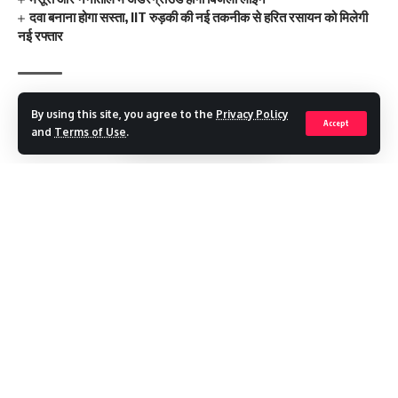
दवा बनाना होगा सस्ता, IIT रुड़की की नई तकनीक से हरित रसायन को मिलेगी
नई रफ्तार
terrafic plan
TAGGED:
By using this site, you agree to the
Privacy Policy
Accept
and
Terms of Use
.
Facebook
Continue Reading
Leave a comment
Recent Posts
मौसम अलर्ट ,गुरुवार को देहरादून में स्कूल बंद