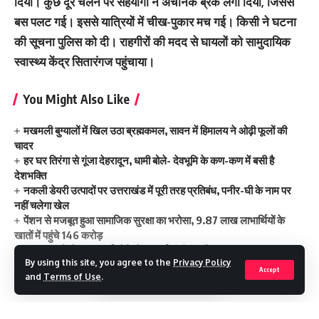
दिया। कुछ दूर चलने पर सहयोगी ने अचानक ब्रेक लगा दिया, जिससे
बस पलट गई। इससे यात्रियों में चीख-पुकार मच गई। किसी ने घटना
की सूचना पुलिस को दी। राहगीरों की मदद से घायलों को सामुदायिक
स्वास्थ्य केंद्र सितारंगज पहुंचाया।
You Might Also Like
मखमली बुग्यालों में खिल उठा ब्रह्मकमल, सावन में हिमालय ने ओढ़ी फूलों की
चादर
हर घर तिरंगा से गूंजा देहरादून, धामी बोले- देवभूमि के कण-कण में बसी है
देशभक्ति
नकली डेयरी उत्पादों पर उत्तराखंड में पूरी तरह प्रतिबंध, पनीर-घी के नाम पर
नहीं चलेगा खेल
पेंशन से मजबूत हुआ सामाजिक सुरक्षा का भरोसा, 9.87 लाख लाभार्थियों के
खातों में पहुंचे 146 करोड़
उत्तराखंड में होगा 20 नई चोटियों का पर्यावरणीय ऑडिट
By using this site, you agree to the
Privacy Policy
Accept
and
Terms of Use
.
late night accident
TAGGED: