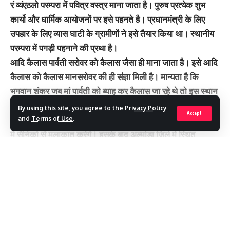
रं व्यंएठलो परम्परा में पवित्र वस्त्र माना जाता है। पुरुष प्रत्येक शुभ
कार्यो और धार्मिक आयोजनों पर इसे पहनते है। प्रधानमंत्री के लिए
उपहार के लिए व्यास घाटी के ग्रामीणों ने इसे तैयार किया था। स्थानीय
परम्परा में पगड़ी पहनाने की प्रथा है।
आदि कैलास पार्वती सरोवर को कैलास जैसा ही माना जाता है। इसे आदि
कैलास को कैलास मानसरोवर की ही संज्ञा मिली है। मान्यता है कि
भगवान शंकर जब मां पार्वती को ब्याह कर कैलास जा रहे थे तो इस स्थान
पर प्रवास किया। कुछ समय तक यहां पर रहे। पार्वती सरोवर बनाया।
By using this site, you agree to the
Privacy Policy
Accept
यहां पर मा पार्वती ने धान का रोपण किया था। इसके बाद पीएम गुंजी गांव
and
Terms of Use
.
में सैनिकों से मुलाकात करेंगे। इसके बाद अल्मोड़ा जिले में स्थित
जागेश्वर धाम पहुंचेंगे। वहां से पिथौरागढ़ में जनसभा को संबोधित करेंगे।
इसके लिए पिथौरागढ़ को जबरदस्त तरीके से सजाया गया है।
Continue Reading
स्वयं पीएम ने एक्स के माध्यम से कहा है कि देवभूमि उत्तराखंड के जन-
जन के कल्याण और राज्य के तेज विकास के लिए हमारी सरकार प्रतिबद्ध
है। इसे और गति देने के लिए पिथौरागढ़ में कई परियोजनाओं का