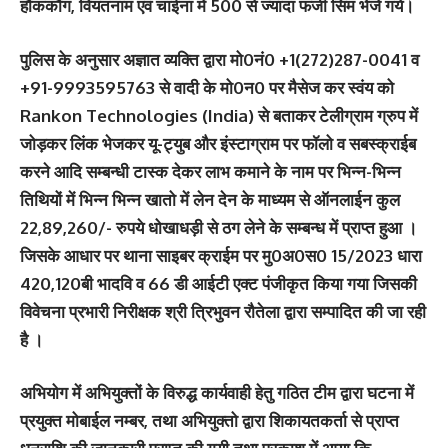
हौंककौंग, वियतनाम एवं चाईना में 500 से ज्यादा फर्जी सिम भेजे गये।
पुलिस के अनुसार अज्ञात व्यक्ति द्वारा मो0नं0 +1(272)287-0041 व
+91-9993595763 से वादी के मो0न0 पर मैसेज कर स्वंय को
Rankon Technologies (India) से बताकर टेलीग्राम ग्रुप में
जोड़कर लिंक भेजकर यू-ट्युब और इंस्टाग्राम पर फॉलो व सबस्क्राईब
करने आदि सम्बन्धी टास्क देकर लाभ कमाने के नाम पर भिन्न-भिन्न
तिथियों में भिन्न भिन्न खातो में लेन देन के माध्यम से ऑनलाईन कुल
22,89,260/- रुपये धोखाधड़ी से ठग लेने के सम्बन्ध में प्राप्त हुआ ।
जिसके आधार पर थाना साइबर क्राईम पर मु0अ0स0 15/2023 धारा
420,120बी भादवि व 66 डी आईटी एक्ट पंजीकृत किया गया जिसकी
विवेचना प्रभारी निरीक्षक श्री त्रिभुवन रौतेला द्वारा सम्पादित की जा रही
है ।
अभियोग में अभियुक्तों के विरुद्ध कार्यवाही हेतु गठित टीम द्वारा घटना में
प्रयुक्त मोबाईल नम्बर, तथा अभियुक्तो द्वारा शिकायतकर्ता से प्राप्त